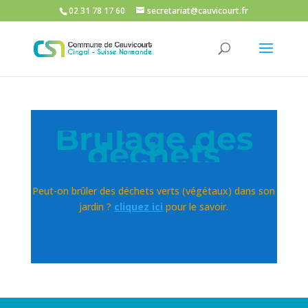
02 31 78 17 60
secretariat@cauvicourt.fr
Brûlage des
déchets
Peut-on brûler des déchets verts (végétaux) dans son
jardin ?
cliquez ici
pour le savoir.